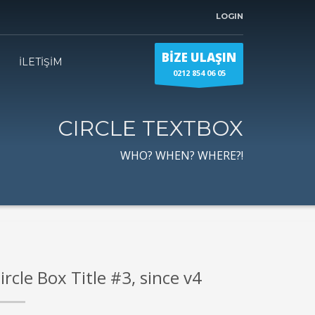
LOGIN
BİZE ULAŞIN
İLETİŞİM
0212 854 06 05
CIRCLE TEXTBOX
WHO? WHEN? WHERE?!
ircle Box Title #3, since v4