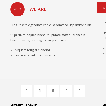
W
WE ARE
WHO
Cr
Cras ut sem eget diam vehicula commod ut porttitor nibh.
Ut
Ut pretium, sapien blandi vulputate mattis, lorem elit
bi
bibendum mi, quis dignissim ipsum neque.
Aliquam feugiat eleifend
Fusce sit amet orci quis arcu
HİZMETLERİMİZ
H