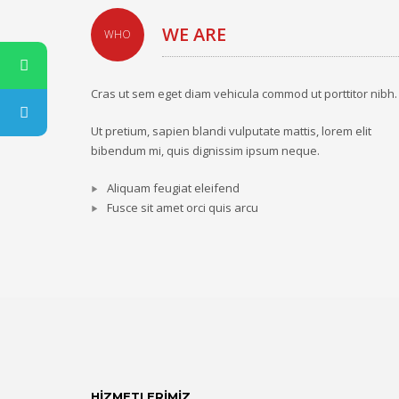
WE ARE
WHO
Cras ut sem eget diam vehicula commod ut porttitor nibh.
Ut pretium, sapien blandi vulputate mattis, lorem elit
bibendum mi, quis dignissim ipsum neque.
Aliquam feugiat eleifend
Fusce sit amet orci quis arcu
HİZMETLERİMİZ