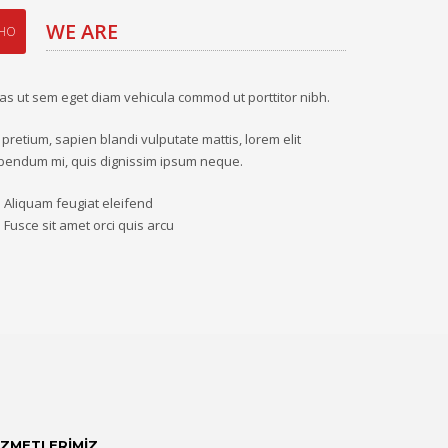
WE ARE
HO
as ut sem eget diam vehicula commod ut porttitor nibh.
 pretium, sapien blandi vulputate mattis, lorem elit
bendum mi, quis dignissim ipsum neque.
Aliquam feugiat eleifend
Fusce sit amet orci quis arcu
İZMETLERİMİZ