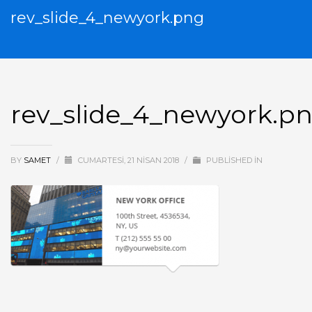
rev_slide_4_newyork.png
rev_slide_4_newyork.p
BY
SAMET
/
CUMARTESI, 21 NISAN 2018
/
PUBLISHED IN